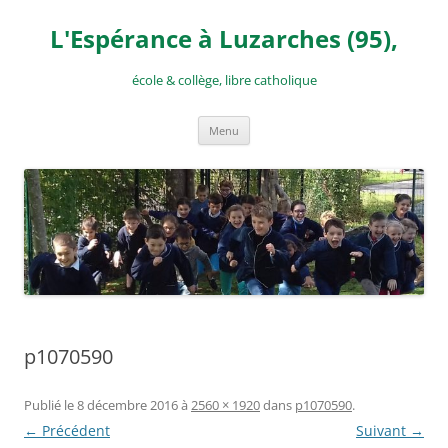
Aller
au
L'Espérance à Luzarches (95),
contenu
école & collège, libre catholique
Menu
p1070590
Publié le
8 décembre 2016
à
2560 × 1920
dans
p1070590
.
← Précédent
Suivant →