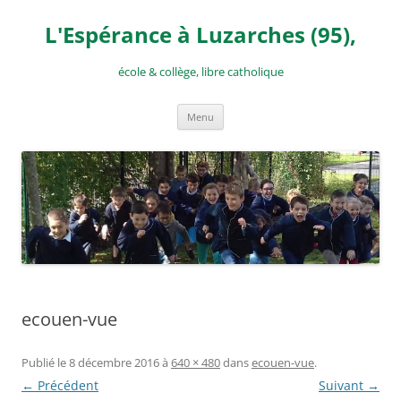
Aller
au
L'Espérance à Luzarches (95),
contenu
école & collège, libre catholique
Menu
ecouen-vue
Publié le
8 décembre 2016
à
640 × 480
dans
ecouen-vue
.
← Précédent
Suivant →