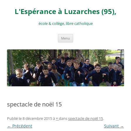
Aller
au
L'Espérance à Luzarches (95),
contenu
école & collège, libre catholique
Menu
spectacle de noël 15
Publié le
8 décembre 2015
à
×
dans
spectacle de noël 15
.
← Précédent
Suivant →