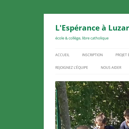
Aller
au
contenu
L'Espérance à Luzar
école & collège, libre catholique
ACCUEIL
INSCRIPTION
PROJET
REJOIGNEZ L’ÉQUIPE
NOUS AIDER