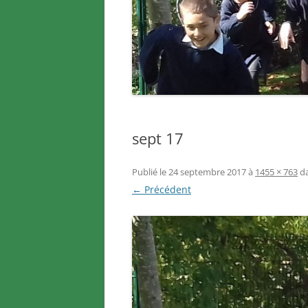
sept 17
Publié le
24 septembre 2017
à
1455 × 763
d
← Précédent