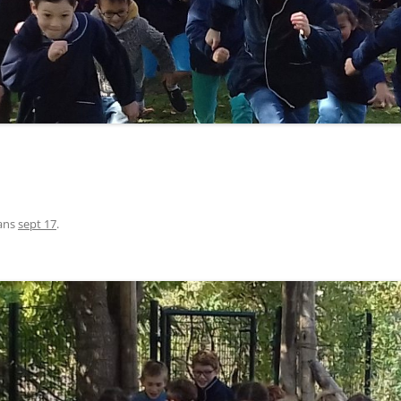
ans
sept 17
.