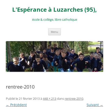
Aller
au
L'Espérance à Luzarches (95),
contenu
école & collège, libre catholique
Menu
rentree-2010
Publié le
21 février 2013
à
448 × 213
dans
rentree-2010
.
← Précédent
Suivant →