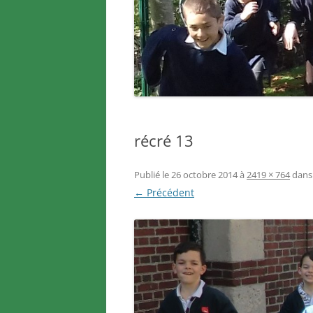
récré 13
Publié le
26 octobre 2014
à
2419 × 764
dan
← Précédent