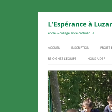
Aller
au
contenu
L'Espérance à Luzar
école & collège, libre catholique
ACCUEIL
INSCRIPTION
PROJET
REJOIGNEZ L’ÉQUIPE
NOUS AIDER