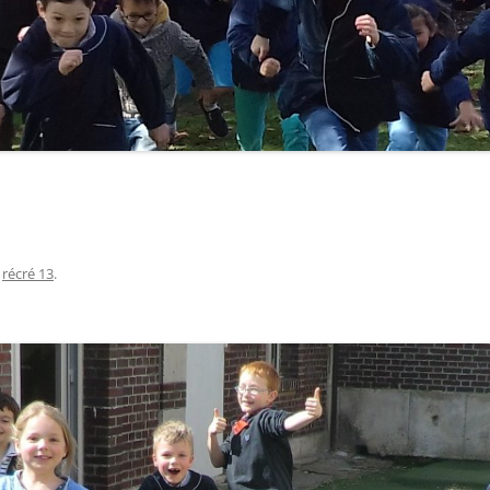
s
récré 13
.