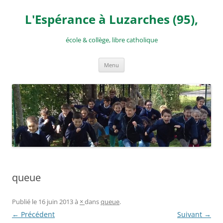
Aller
au
L'Espérance à Luzarches (95),
contenu
école & collège, libre catholique
Menu
queue
Publié le
16 juin 2013
à
×
dans
queue
.
← Précédent
Suivant →