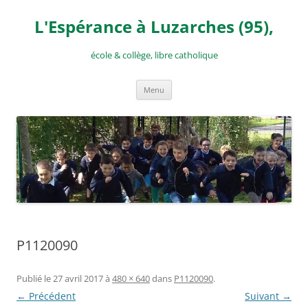
Aller
au
L'Espérance à Luzarches (95),
contenu
école & collège, libre catholique
Menu
P1120090
Publié le
27 avril 2017
à
480 × 640
dans
P1120090
.
← Précédent
Suivant →