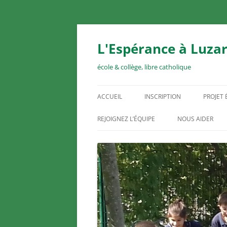
Aller
au
contenu
L'Espérance à Luzar
école & collège, libre catholique
ACCUEIL
INSCRIPTION
PROJET
REJOIGNEZ L’ÉQUIPE
NOUS AIDER