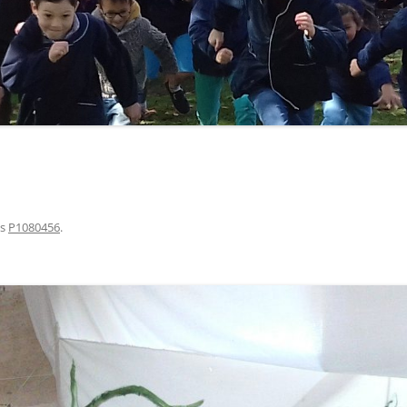
ns
P1080456
.