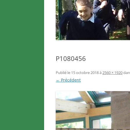
P1080456
Publié le
15 octobre 2018
à
2560 × 1920
da
← Précédent