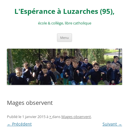
Aller
au
L'Espérance à Luzarches (95),
contenu
école & collège, libre catholique
Menu
Mages observent
Publié le
1 janvier 2015
à
×
dans
Mages observent
.
← Précédent
Suivant →