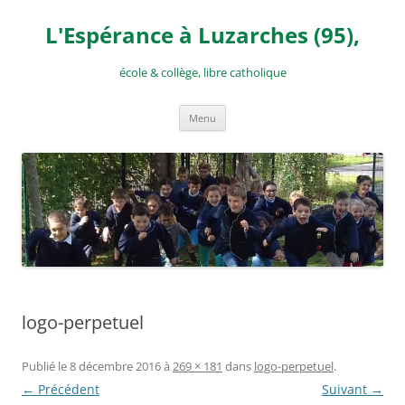
Aller
au
L'Espérance à Luzarches (95),
contenu
école & collège, libre catholique
Menu
logo-perpetuel
Publié le
8 décembre 2016
à
269 × 181
dans
logo-perpetuel
.
← Précédent
Suivant →