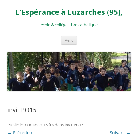
Aller
au
L'Espérance à Luzarches (95),
contenu
école & collège, libre catholique
Menu
invit PO15
Publié le
30 mars 2015
à
×
dans
invit PO15
.
← Précédent
Suivant →