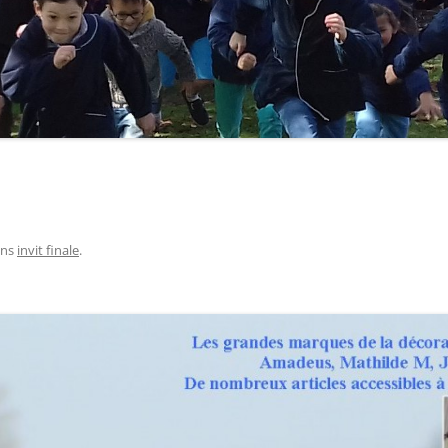
ns
invit finale
.