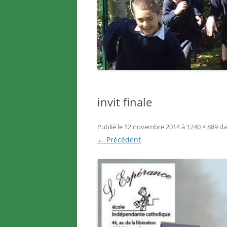
invit finale
Publié le
12 novembre 2014
à
1240 × 889
da
← Précédent