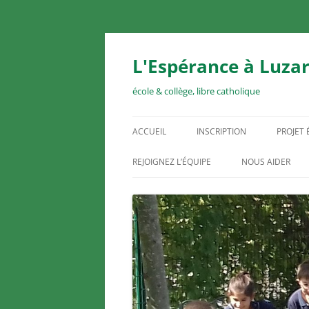
Aller
au
contenu
L'Espérance à Luzar
école & collège, libre catholique
ACCUEIL
INSCRIPTION
PROJET
REJOIGNEZ L’ÉQUIPE
NOUS AIDER