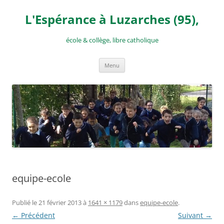
Aller
au
L'Espérance à Luzarches (95),
contenu
école & collège, libre catholique
Menu
equipe-ecole
Publié le
21 février 2013
à
1641 × 1179
dans
equipe-ecole
.
← Précédent
Suivant →