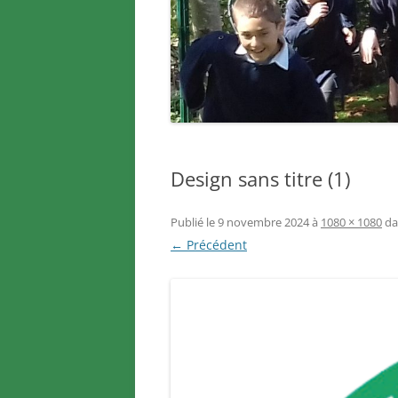
Design sans titre (1)
Publié le
9 novembre 2024
à
1080 × 1080
da
← Précédent