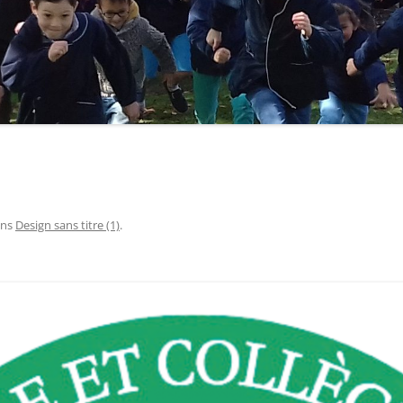
ns
Design sans titre (1)
.