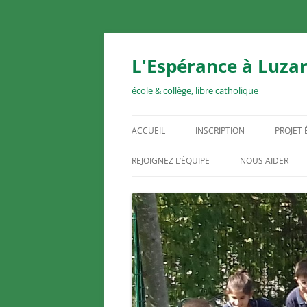
Aller
au
contenu
L'Espérance à Luzar
école & collège, libre catholique
ACCUEIL
INSCRIPTION
PROJET
REJOIGNEZ L’ÉQUIPE
NOUS AIDER