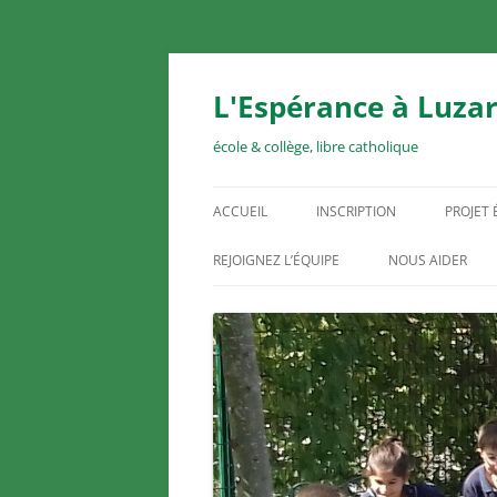
Aller
au
contenu
L'Espérance à Luzar
école & collège, libre catholique
ACCUEIL
INSCRIPTION
PROJET
REJOIGNEZ L’ÉQUIPE
NOUS AIDER