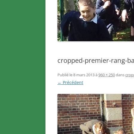
cropped-premier-rang-ban
Publié le
8 mars 2013
à
960 × 250
dans
crop
← Précédent