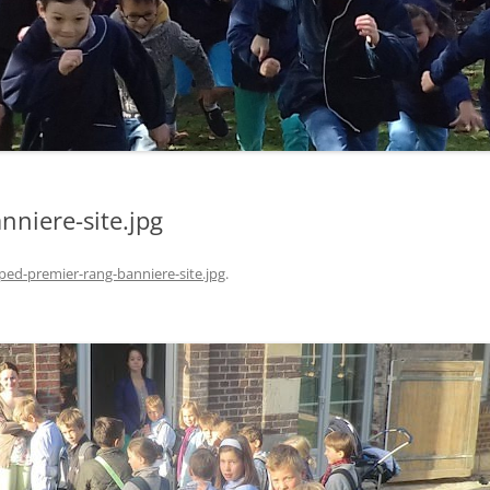
niere-site.jpg
ped-premier-rang-banniere-site.jpg
.