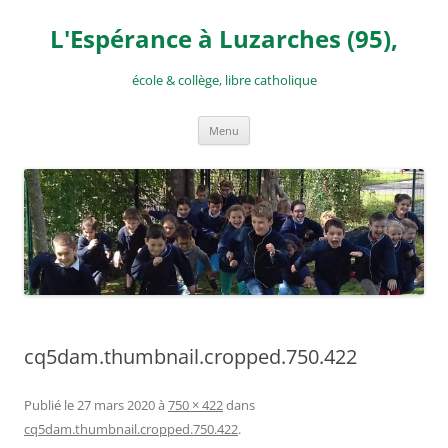
Aller
au
L'Espérance à Luzarches (95),
contenu
école & collège, libre catholique
Menu
cq5dam.thumbnail.cropped.750.422
Publié le
27 mars 2020
à
750 × 422
dans
cq5dam.thumbnail.cropped.750.422
.