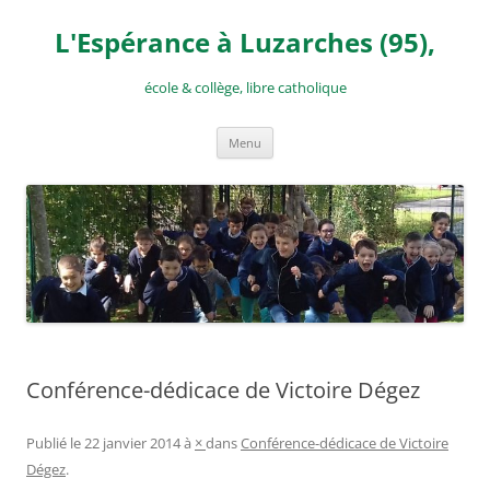
Aller
au
L'Espérance à Luzarches (95),
contenu
école & collège, libre catholique
Menu
Conférence-dédicace de Victoire Dégez
Publié le
22 janvier 2014
à
×
dans
Conférence-dédicace de Victoire
Dégez
.