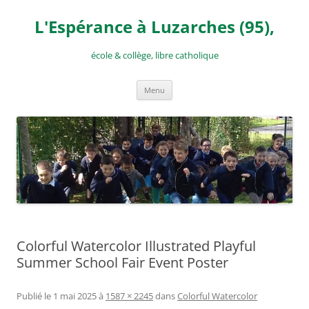
Aller
au
L'Espérance à Luzarches (95),
contenu
école & collège, libre catholique
Menu
Colorful Watercolor Illustrated Playful
Summer School Fair Event Poster
Publié le
1 mai 2025
à
1587 × 2245
dans
Colorful Watercolor