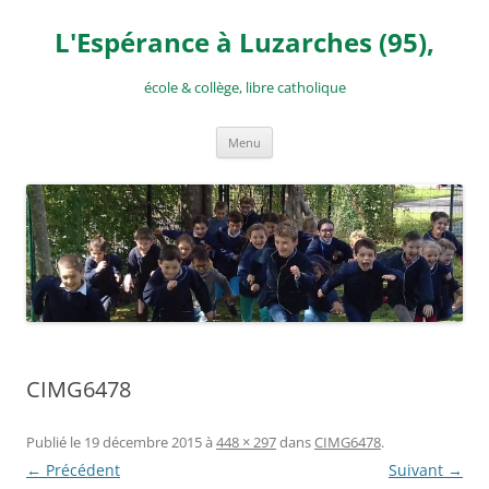
Aller
au
L'Espérance à Luzarches (95),
contenu
école & collège, libre catholique
Menu
CIMG6478
Publié le
19 décembre 2015
à
448 × 297
dans
CIMG6478
.
← Précédent
Suivant →