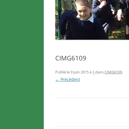
CIMG6109
Publié le
9 juin 2015
à
×
dans
CIMG6109
.
← Précédent