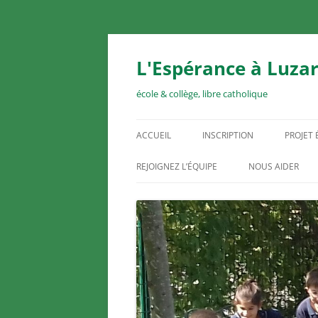
Aller
au
contenu
L'Espérance à Luzar
école & collège, libre catholique
ACCUEIL
INSCRIPTION
PROJET
REJOIGNEZ L’ÉQUIPE
NOUS AIDER