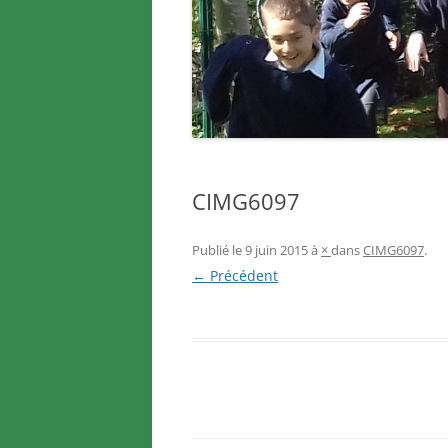
CIMG6097
Publié le
9 juin 2015
à
×
dans
CIMG6097
.
← Précédent