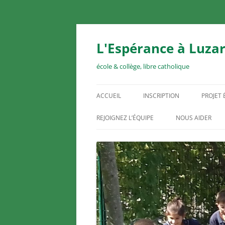
Aller
au
contenu
L'Espérance à Luzar
école & collège, libre catholique
ACCUEIL
INSCRIPTION
PROJET
REJOIGNEZ L’ÉQUIPE
NOUS AIDER