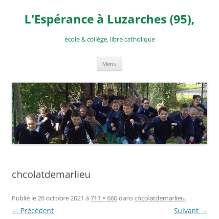
Aller
au
L'Espérance à Luzarches (95),
contenu
école & collège, libre catholique
Menu
chcolatdemarlieu
Publié le
26 octobre 2021
à
711 × 660
dans
chcolatdemarlieu
.
← Précédent
Suivant →