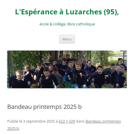
Aller
au
L'Espérance à Luzarches (95),
contenu
école & collège, libre catholique
Menu
Bandeau printemps 2025 b
Publié le
3 septembre 2025
à
622 × 329
dans
Bandeau printemps
2025 b
.