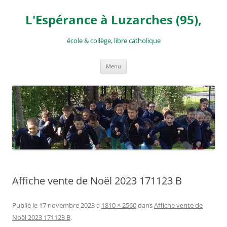
Aller
au
L'Espérance à Luzarches (95),
contenu
école & collège, libre catholique
Menu
Affiche vente de Noël 2023 171123 B
Publié le
17 novembre 2023
à
1810 × 2560
dans
Affiche vente de
Noël 2023 171123 B
.