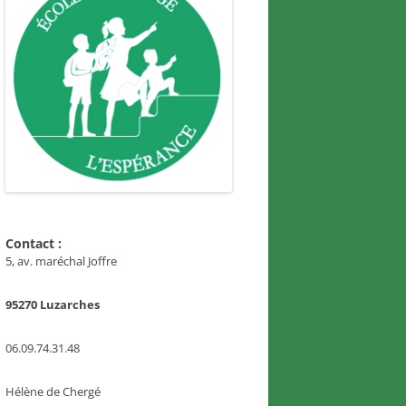
Contact :
5, av. maréchal Joffre
95270 Luzarches
06.09.74.31.48
Hélène de Chergé