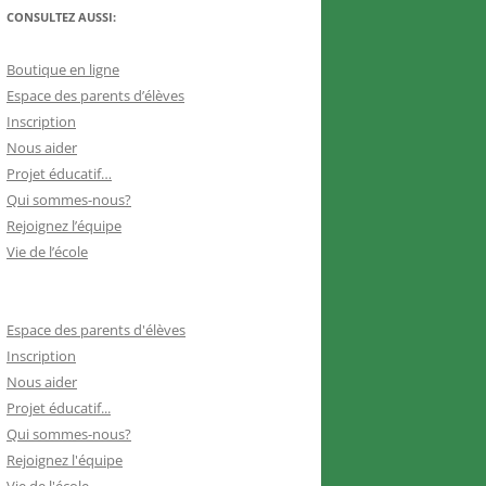
CONSULTEZ AUSSI:
Boutique en ligne
Espace des parents d’élèves
Inscription
Nous aider
Projet éducatif…
Qui sommes-nous?
Rejoignez l’équipe
Vie de l’école
Espace des parents d'élèves
Inscription
Nous aider
Projet éducatif...
Qui sommes-nous?
Rejoignez l'équipe
Vie de l'école