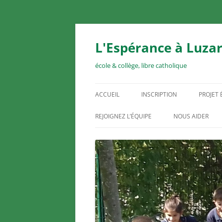
Aller
au
contenu
L'Espérance à Luzar
école & collège, libre catholique
ACCUEIL
INSCRIPTION
PROJET
REJOIGNEZ L’ÉQUIPE
NOUS AIDER