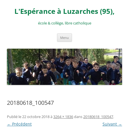
Aller
au
L'Espérance à Luzarches (95),
contenu
école & collège, libre catholique
Menu
20180618_100547
Publié le
22 octobre 2018
à
3264 × 1836
dans
20180618_100547
.
← Précédent
Suivant →