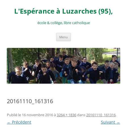
Aller
au
L'Espérance à Luzarches (95),
contenu
école & collège, libre catholique
Menu
20161110_161316
Publié le
16 novembre 2016
à
3264 × 1836
dans
20161110_161316
.
← Précédent
Suivant →