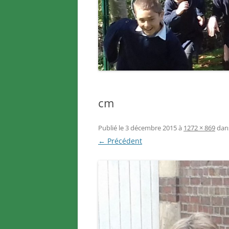
cm
Publié le
3 décembre 2015
à
1272 × 869
dan
← Précédent