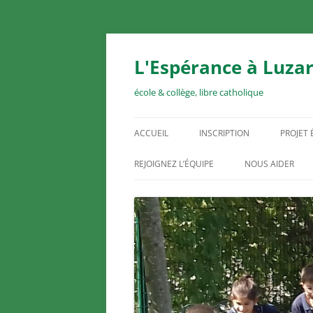
Aller
au
contenu
L'Espérance à Luzar
école & collège, libre catholique
ACCUEIL
INSCRIPTION
PROJET
REJOIGNEZ L’ÉQUIPE
NOUS AIDER