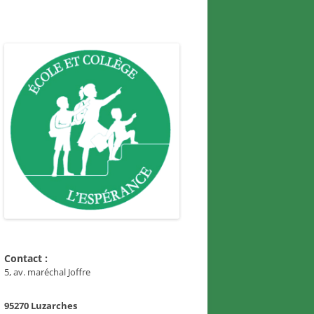
Contact :
5, av. maréchal Joffre
95270 Luzarches