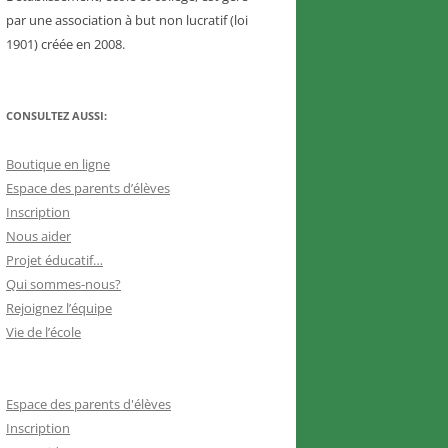
par une association à but non lucratif (loi
1901) créée en 2008.
CONSULTEZ AUSSI:
Boutique en ligne
Espace des parents d’élèves
Inscription
Nous aider
Projet éducatif…
Qui sommes-nous?
Rejoignez l’équipe
Vie de l’école
Espace des parents d'élèves
Inscription