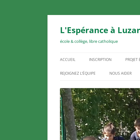
Aller
au
contenu
L'Espérance à Luzar
école & collège, libre catholique
ACCUEIL
INSCRIPTION
PROJET
REJOIGNEZ L’ÉQUIPE
NOUS AIDER