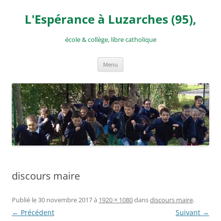
Aller
au
L'Espérance à Luzarches (95),
contenu
école & collège, libre catholique
Menu
discours maire
Publié le
30 novembre 2017
à
1920 × 1080
dans
discours maire
.
← Précédent
Suivant →