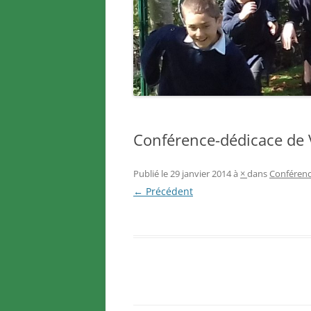
Conférence-dédicace de 
Publié le
29 janvier 2014
à
×
dans
Conférenc
← Précédent