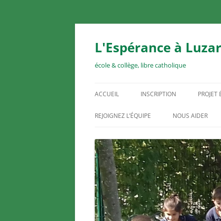
Aller
au
contenu
L'Espérance à Luzar
école & collège, libre catholique
ACCUEIL
INSCRIPTION
PROJET
REJOIGNEZ L’ÉQUIPE
NOUS AIDER