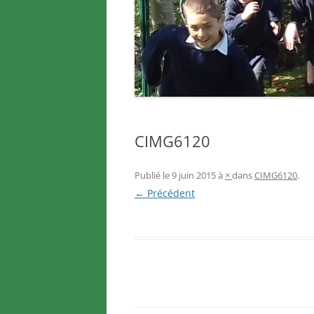
CIMG6120
Publié le
9 juin 2015
à
×
dans
CIMG6120
.
← Précédent