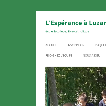
Aller
au
contenu
L'Espérance à Luzar
école & collège, libre catholique
ACCUEIL
INSCRIPTION
PROJET
REJOIGNEZ L’ÉQUIPE
NOUS AIDER