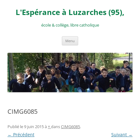
Aller
au
L'Espérance à Luzarches (95),
contenu
école & collège, libre catholique
Menu
CIMG6085
Publié le
9 juin 2015
à
×
dans
CIMG6085
.
← Précédent
Suivant →