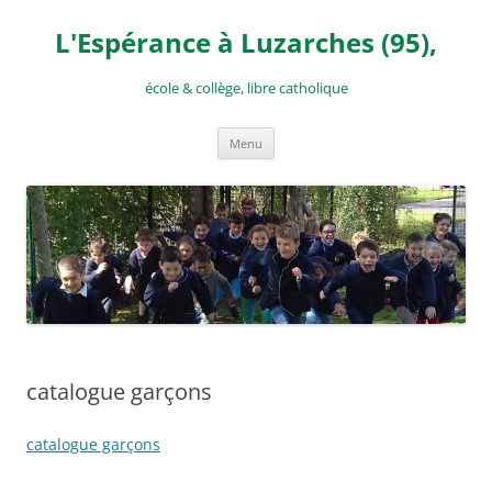
Aller
au
L'Espérance à Luzarches (95),
contenu
école & collège, libre catholique
Menu
catalogue garçons
catalogue garçons