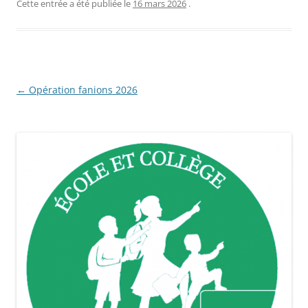
Cette entrée a été publiée le
16 mars 2026
.
Navigation
←
Opération fanions 2026
des
articles