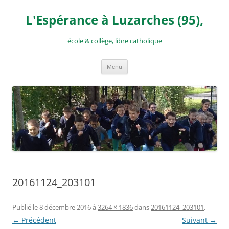
Aller
au
L'Espérance à Luzarches (95),
contenu
école & collège, libre catholique
Menu
20161124_203101
Publié le
8 décembre 2016
à
3264 × 1836
dans
20161124_203101
.
← Précédent
Suivant →