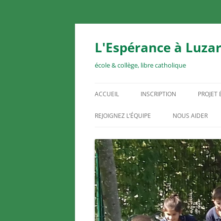
Aller
au
contenu
L'Espérance à Luzar
école & collège, libre catholique
ACCUEIL
INSCRIPTION
PROJET
REJOIGNEZ L’ÉQUIPE
NOUS AIDER