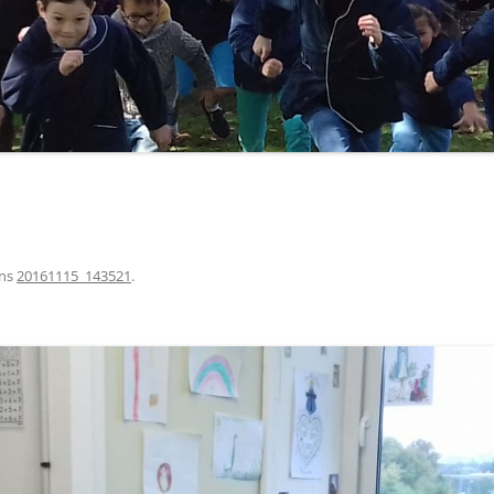
ns
20161115_143521
.