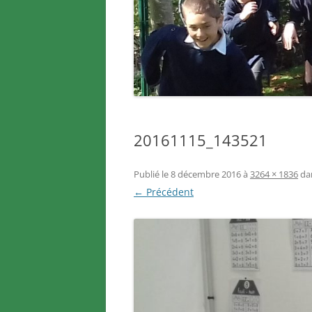
20161115_143521
Publié le
8 décembre 2016
à
3264 × 1836
da
← Précédent