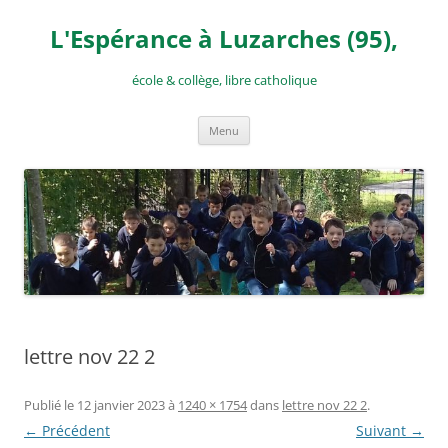
Aller
au
L'Espérance à Luzarches (95),
contenu
école & collège, libre catholique
Menu
lettre nov 22 2
Publié le
12 janvier 2023
à
1240 × 1754
dans
lettre nov 22 2
.
← Précédent
Suivant →