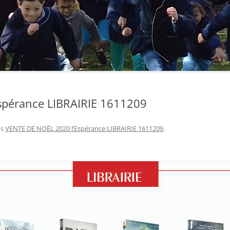
spérance LIBRAIRIE 1611209
ns
VENTE DE NOËL 2020 l’Espérance LIBRAIRIE 1611209
.