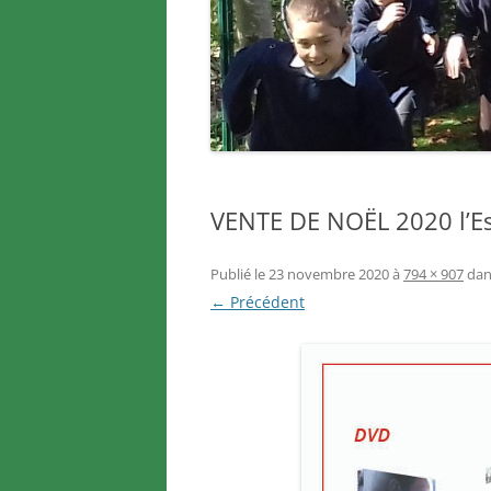
VENTE DE NOËL 2020 l’E
Publié le
23 novembre 2020
à
794 × 907
da
← Précédent