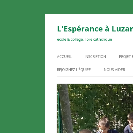
Aller
au
contenu
L'Espérance à Luzar
école & collège, libre catholique
ACCUEIL
INSCRIPTION
PROJET
REJOIGNEZ L’ÉQUIPE
NOUS AIDER